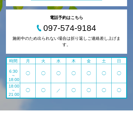
電話予約はこちら
097-574-9184
施術中のため出られない場合は折り返しご連絡差し上げま
す。
時間
月
火
水
木
金
土
日
6:30
◯
◯
◯
◯
◯
◯
◯
~
18:00
18:00
~
◯
◯
／
◯
◯
◯
◯
21:00