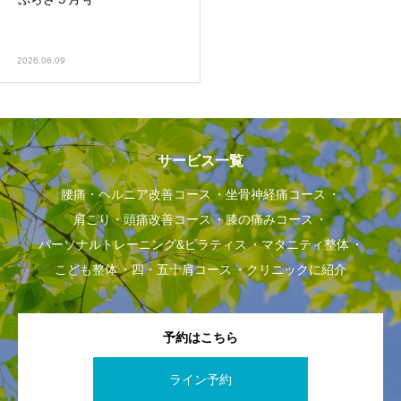
2026.06.09
サービス一覧
腰痛・ヘルニア改善コース
坐骨神経痛コース
肩こり・頭痛改善コース
膝の痛みコース
パーソナルトレーニング&ピラティス
マタニティ整体
こども整体
四・五十肩コース
クリニックに紹介
予約はこちら
ライン予約