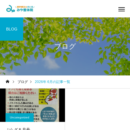
BLOG
ブログ
腰痛・ヘルニア改善コ
坐骨神経痛
ース
ブログ
2026年 6月の記事一覧
パーソナルトレーニン
マタニティ
グ&ピラティス
Uncategorized
ぷらざ５月号