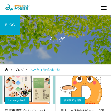
BLOG
ブログ
腰痛・ヘルニア改善コ
坐骨神経痛
ース
ブログ
2024年 4月の記事一覧
パーソナルトレーニン
マタニティ
グ&ピラティス
Uncategorized
健康役立ち情報
医療専門学校パンフレットに
日本人の78%はビタミンD不