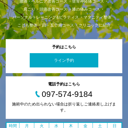
腰痛・ヘルニア改善コース
坐骨神経痛コース
肩こり・頭痛改善コース
膝の痛みコース
パーソナルトレーニング&ピラティス
マタニティ整体
こども整体
四・五十肩コース
クリニックに紹介
予約はこちら
ライン予約
電話予約はこちら
097-574-9184
施術中のため出られない場合は折り返しご連絡差し上げま
す。
時間
月
火
水
木
金
土
日