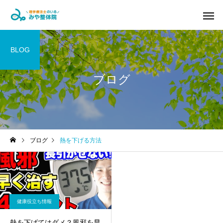
BLOG
ブログ
腰痛・ヘルニア改善コ
坐骨神経痛
ース
ブログ
熱を下げる方法
パーソナルトレーニン
マタニティ
グ&ピラティス
健康役立ち情報
熱を下げてはダメ？風邪を早