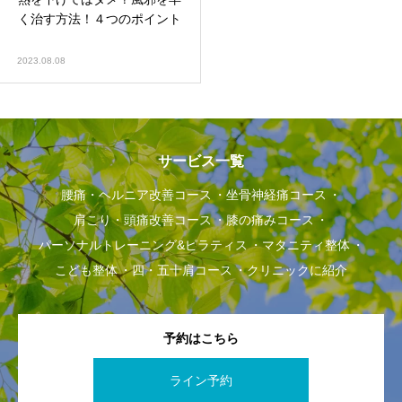
く治す方法！４つのポイント
2023.08.08
サービス一覧
腰痛・ヘルニア改善コース
坐骨神経痛コース
肩こり・頭痛改善コース
膝の痛みコース
パーソナルトレーニング&ピラティス
マタニティ整体
こども整体
四・五十肩コース
クリニックに紹介
予約はこちら
ライン予約