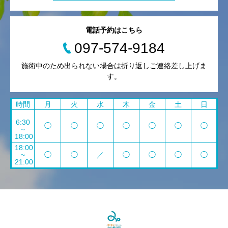
電話予約はこちら
097-574-9184
施術中のため出られない場合は折り返しご連絡差し上げま
す。
時間
月
火
水
木
金
土
日
6:30
◯
◯
◯
◯
◯
◯
◯
~
18:00
18:00
~
◯
◯
／
◯
◯
◯
◯
21:00