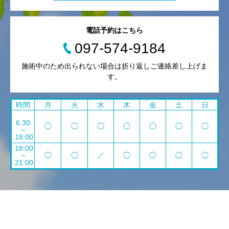
電話予約はこちら
097-574-9184
施術中のため出られない場合は折り返しご連絡差し上げま
す。
時間
月
火
水
木
金
土
日
6:30
◯
◯
◯
◯
◯
◯
◯
~
18:00
18:00
~
◯
◯
／
◯
◯
◯
◯
21:00