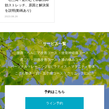
効ストレッチ、原因と解決策
パーソナルトレーニン
を説明(動画あり)
マタニティ整体
グ&ピラティス
2023.08.26
サービス一覧
腰痛・ヘルニア改善コース
坐骨神経痛コース
肩こり・頭痛改善コース
膝の痛みコース
パーソナルトレーニング&ピラティス
マタニティ整体
こども整体
四・五十肩コース
クリニックに紹介
予約はこちら
ライン予約