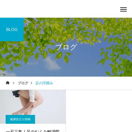
BLOG
ブログ
ブログ
足の浮腫み
腰痛・ヘルニア改善コ
坐骨神経痛コース
ース
健康役立ち情報
一石三鳥！足のむくみ解消即