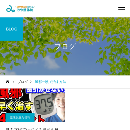
BLOG
ブログ
腰痛・ヘルニア改善コ
坐骨神経痛
ース
ブログ
風邪一晩で治す方法
パーソナルトレーニン
マタニティ
グ&ピラティス
健康役立ち情報
熱を下げてはダメ？風邪を早