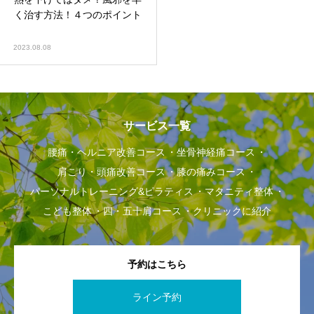
く治す方法！４つのポイント
2023.08.08
サービス一覧
腰痛・ヘルニア改善コース
坐骨神経痛コース
肩こり・頭痛改善コース
膝の痛みコース
パーソナルトレーニング&ピラティス
マタニティ整体
こども整体
四・五十肩コース
クリニックに紹介
予約はこちら
ライン予約