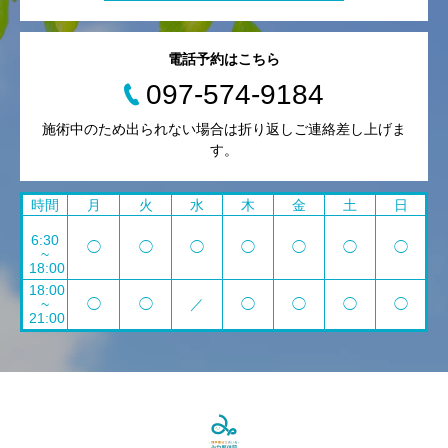
電話予約はこちら
097-574-9184
施術中のため出られない場合は折り返しご連絡差し上げま
す。
時間
月
火
水
木
金
土
日
6:30
◯
◯
◯
◯
◯
◯
◯
~
18:00
18:00
~
◯
◯
／
◯
◯
◯
◯
21:00