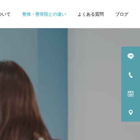
ついて
整体・整骨院との違い
よくある質問
ブログ
詳細を見る
コー
膝の痛みコース
四・五十肩コース