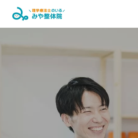
腰痛・ヘルニア改善コ
ース
パーソナルトレーニン
グ&ピラティス