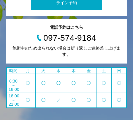
ライン予約
電話予約はこちら
097-574-9184
施術中のため出られない場合は折り返しご連絡差し上げま
す。
時間
月
火
水
木
金
土
日
6:30
◯
◯
◯
◯
◯
◯
◯
~
18:00
18:00
~
◯
◯
／
◯
◯
◯
◯
21:00