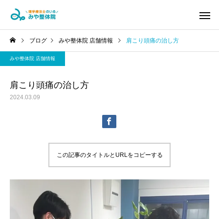
ブログ
みや整体院 店舗情報
肩こり頭痛の治し方
みや整体院 店舗情報
肩こり頭痛の治し方
2024.03.09
腰痛・ヘルニア改善コ
坐骨神経痛
ース
この記事のタイトルとURLをコピーする
パーソナルトレーニン
マタニティ
グ&ピラティス