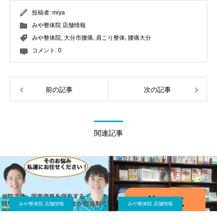
投稿者:
miya
みや整体院 店舗情報
みや整体院
,
大分市腰痛
,
肩こり整体
,
腰痛大分
コメント:
0
前の記事
次の記事
関連記事
みや整体院 店舗情報
みや整体院 店舗情報