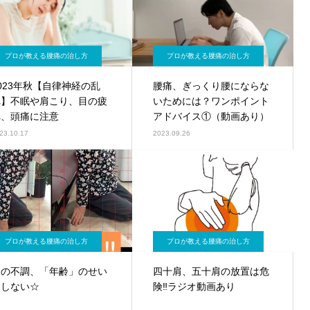
プロが教える腰痛の治し方
プロが教える腰痛の治し方
023年秋【自律神経の乱
腰痛、ぎっくり腰にならな
れ】不眠や肩こり、目の疲
いためには？ワンポイント
れ、頭痛に注意
アドバイス①（動画あり）
23.10.17
2023.09.26
プロが教える腰痛の治し方
プロが教える腰痛の治し方
その不調、「年齢」のせい
四十肩、五十肩の放置は危
にしない☆
険‼︎ラジオ動画あり