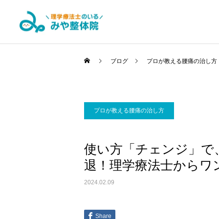
ブログ
プロが教える腰痛の治し方
腰痛・ヘルニア改善コ
プロが教える腰痛の治し方
ース
使い方「チェンジ」で
退！理学療法士からワ
パーソナルトレーニン
グ&ピラティス
2024.02.09
Share