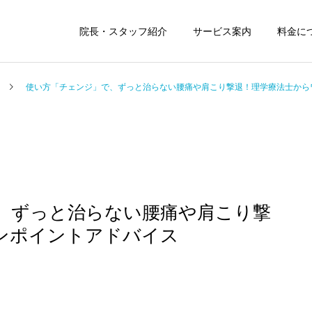
院長・スタッフ紹介
サービス案内
料金に
使い方「チェンジ」で、ずっと治らない腰痛や肩こり撃退！理学療法士から
肩こり・頭痛改善
坐骨神経痛コース
ス
、ずっと治らない腰痛や肩こり撃
ンポイントアドバイス
マタニティ整体
こども整体