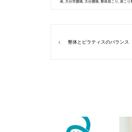
体
,
大分市腰痛
,
大分腰痛
,
整体肩こり
,
肩こり
整体とピラティスのバランス